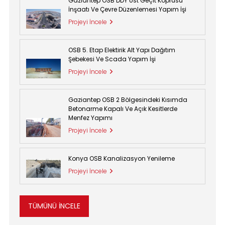
Gaziantep OSB DDY Üst Geçit Köprüsü
İnşaatı Ve Çevre Düzenlemesi Yapım İşi
Projeyi İncele
OSB 5. Etap Elektirik Alt Yapı Dağıtım
Şebekesi Ve Scada Yapım İşi
Projeyi İncele
Gaziantep OSB 2 Bölgesindeki Kısımda
Betonarme Kapalı Ve Açık Kesitlerde
Menfez Yapımı
Projeyi İncele
Konya OSB Kanalizasyon Yenileme
Projeyi İncele
TÜMÜNÜ İNCELE