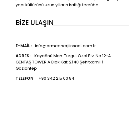
yapı kültürünü uzun yılların kattığı tecrübe...
BİZE ULAŞIN
E-MAIL :
info@armeenerjiinsaat.com.tr
ADRES :
Kayaönü Mah. Turgut Özal Blv. No:12-A
GENTAŞ TOWER A Blok Kat: 2/40 Şehitkamil /
Gaziantep
TELEFON :
+90 342 215 00 84